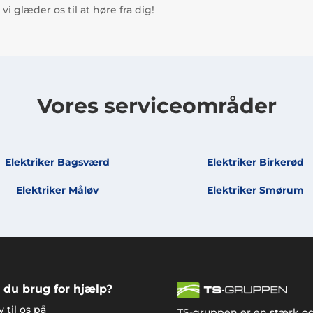
vi glæder os til at høre fra dig!
Vores serviceområder
Elektriker Bagsværd
Elektriker Birkerød
Elektriker Måløv
Elektriker Smørum
 du brug for hjælp?
v til os på
TS-gruppen er en stærk o