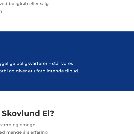
ed boligkøb eller salg
i
elige boligkvarterer – står vores
orbi og giver et uforpligtende tilbud.
 Skovlund El?
agsværd og omegn
med mange års erfaring