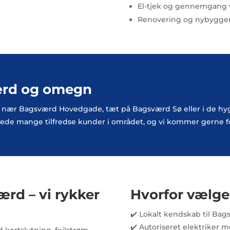
El-tjek og gennemgang v
Renovering og nybygger
ærd og omegn
 nær Bagsværd Hovedgade, tæt på Bagsværd Sø eller i de hygg
llerede mange tilfredse kunder i området, og vi kommer gerne f
ærd – vi rykker
Hvorfor vælge
✔️ Lokalt kendskab til B
✔️ Autoriseret elektriker 
kortslutning, fejlstrøm