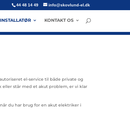
44 48 14 49
info@skovlund-el.dk
-INSTALLATØR
KONTAKT OS
utoriseret el-service til både private og
eller står med et akut problem, er vi klar
når du har brug for en akut elektriker i