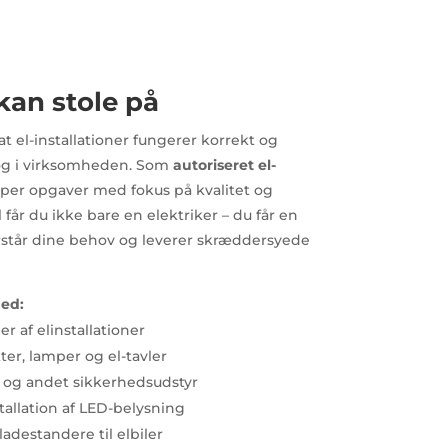
kan stole på
 at el-installationer fungerer korrekt og
 og i virksomheden. Som
autoriseret el-
typer opgaver med fokus på kvalitet og
får du ikke bare en elektriker – du får en
rstår dine behov og leverer skræddersyede
med:
r af elinstallationer
er, lamper og el-tavler
æ og andet sikkerhedsudstyr
allation af LED-belysning
 ladestandere til elbiler