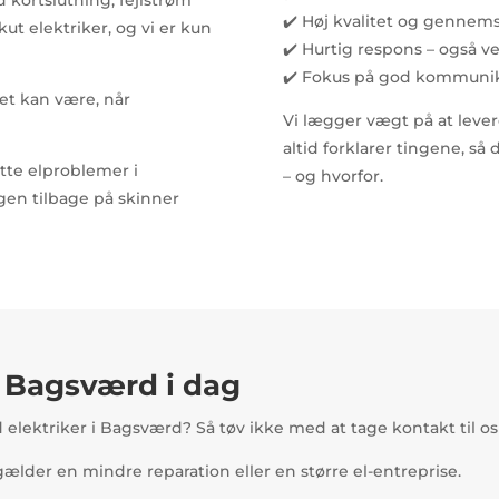
✔️ Høj kvalitet og gennems
kut elektriker, og vi er kun
✔️ Hurtig respons – også v
✔️ Fokus på god kommunik
det kan være, når
Vi lægger vægt på at levere
altid forklarer tingene, så
utte elproblemer i
– og hvorfor.
en tilbage på skinner
i Bagsværd i dag
elektriker i Bagsværd? Så tøv ikke med at tage kontakt til os
 gælder en mindre reparation eller en større el-entreprise.