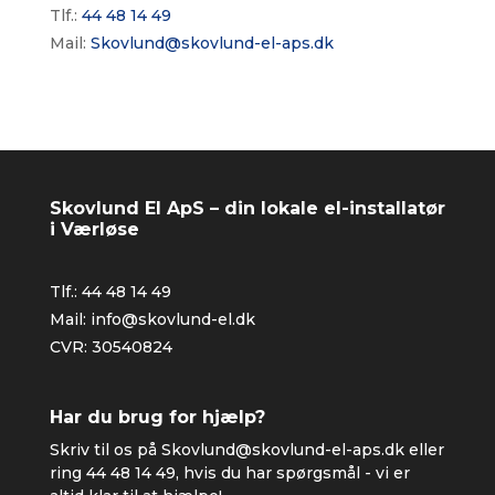
Tlf.:
44 48 14 49
Mail:
Skovlund@skovlund-el-aps.dk
Skovlund El ApS – din lokale el-installatør
i Værløse
Tlf.:
44 48 14 49
Mail:
info@skovlund-el.dk
CVR: 30540824
Har du brug for hjælp?
Skriv til os på
Skovlund@skovlund-el-aps.dk
eller
ring
44 48 14 49
, hvis du har spørgsmål - vi er